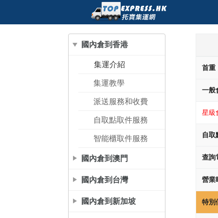
國內倉到香港
集運介紹
首重
集運教學
一般
派送服務和收費
星級
自取點取件服務
自取
智能櫃取件服務
國內倉到澳門
查詢
國內倉到台灣
營業
國內倉到新加坡
特別