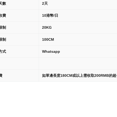
天數
2天
收費
10港幣/日
限制
20KG
限制
100CM
方式
Whatsapp
費
如單邊長度180CM或以上需收取200RMB的