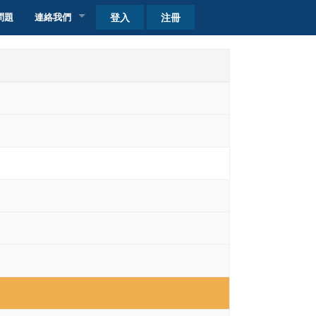
登入
注冊
問題
連絡我們
客戶查詢
自取點加盟
收費
收費