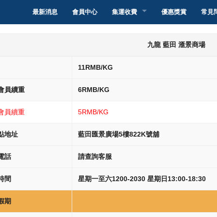
最新消息
會員中心
集運收費
優惠獎賞
常見
轉運香港
集運介紹
九龍 藍田 滙景商場
轉運澳門
集運教學
集運介紹
11RMB/KG
轉運台灣
派送服務和收費
集運教學
集運介紹
會員續重
6RMB/KG
轉運新加坡
自取點取件服務和
服務和收費
集運教學
集運介紹
會員續重
5RMB/KG
轉運馬來西亞
智能櫃取件服務和
服務和收費
集運教學
集運介紹
點地址
藍田匯景廣場5樓822K號舖
電話
請查詢客服
轉運其他國家
服務和收費
集運教學
集運介紹
時間
星期一至六1200-2030 星期日13:00-18:30
服務和收費
集運教學
假期
服務和收費