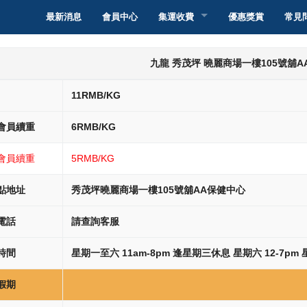
最新消息
會員中心
集運收費
優惠獎賞
常見
轉運香港
集運介紹
九龍 秀茂坪 曉麗商場一樓105號舖
轉運澳門
集運教學
集運介紹
11RMB/KG
轉運台灣
派送服務和收費
集運教學
集運介紹
會員續重
6RMB/KG
轉運新加坡
自取點取件服務和
服務和收費
集運教學
集運介紹
會員續重
5RMB/KG
轉運馬來西亞
智能櫃取件服務和
服務和收費
集運教學
集運介紹
點地址
秀茂坪曉麗商場一樓105號舖AA保健中心
電話
請查詢客服
轉運其他國家
服務和收費
集運教學
集運介紹
時間
星期一至六 11am-8pm 逢星期三休息 星期六 12-7pm
服務和收費
集運教學
假期
服務和收費