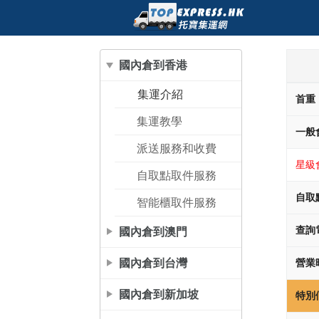
國內倉到香港
集運介紹
首重
集運教學
一般
派送服務和收費
星級
自取點取件服務
自取
智能櫃取件服務
國內倉到澳門
查詢
國內倉到台灣
營業
國內倉到新加坡
特別