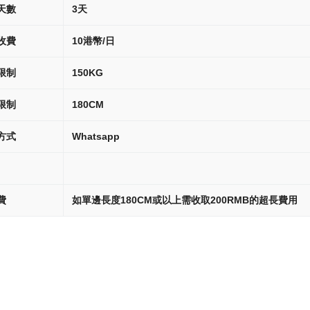
天數
3天
收費
10港幣/日
限制
150KG
限制
180CM
方式
Whatsapp
費
如單邊長度180CM或以上需收取200RMB的超長費用