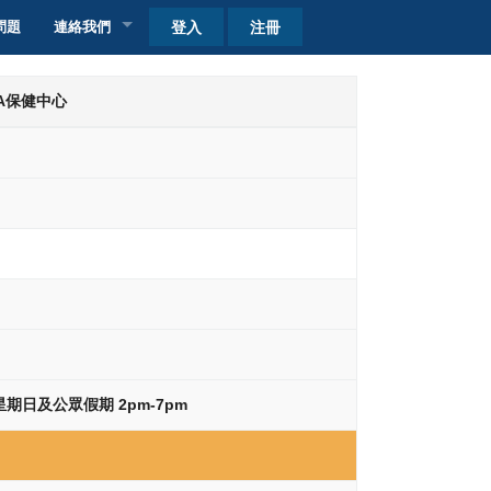
登入
注冊
問題
連絡我們
客戶查詢
AA保健中心
自取點加盟
收費
收費
 星期日及公眾假期 2pm-7pm