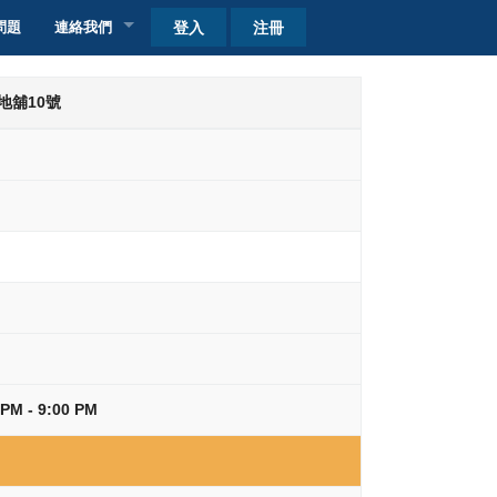
登入
注冊
問題
連絡我們
客戶查詢
地舖10號
自取點加盟
收費
收費
- 9:00 PM