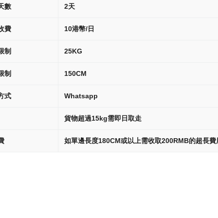
天數
2天
收費
10港幣/日
限制
25KG
限制
150CM
方式
Whatsapp
貨物超過15kg需即日取走
費
如單邊長度180CM或以上需收取200RMB的超長費