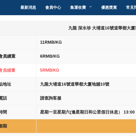
最新消息
會員中心
集運收費
優惠獎賞
常見
轉運香港
集運介紹
九龍 深水埗 大埔道16號道華都大廈
轉運澳門
集運教學
集運介紹
11RMB/KG
轉運台灣
派送服務和收費
集運教學
集運介紹
會員續重
6RMB/KG
轉運新加坡
自取點取件服務和
服務和收費
集運教學
集運介紹
會員續重
5RMB/KG
轉運馬來西亞
智能櫃取件服務和
服務和收費
集運教學
集運介紹
點地址
九龍大埔道16號道華都大廈地舖10號
電話
請查詢客服
轉運其他國家
服務和收費
集運教學
集運介紹
時間
星期一至星期六(逢星期日和公眾假日休息） 13:00 PM 
服務和收費
集運教學
假期
服務和收費