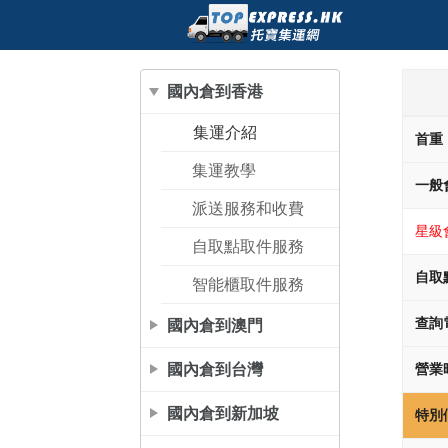
國內倉到香港
集運介紹
首重
集運教學
一般
派送服務和收費
星級
自取點取件服務
自取
智能櫃取件服務
國內倉到澳門
查詢
國內倉到台灣
營業
國內倉到新加坡
特別