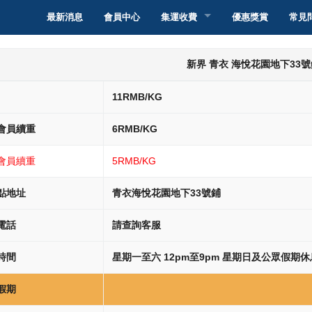
最新消息
會員中心
集運收費
優惠獎賞
常見
轉運香港
集運介紹
新界 ​青衣 海悅花園地下33
轉運澳門
集運教學
集運介紹
11RMB/KG
轉運台灣
派送服務和收費
集運教學
集運介紹
會員續重
6RMB/KG
轉運新加坡
自取點取件服務和
服務和收費
集運教學
集運介紹
會員續重
5RMB/KG
轉運馬來西亞
智能櫃取件服務和
服務和收費
集運教學
集運介紹
點地址
青衣海悅花園地下33號鋪
電話
請查詢客服
轉運其他國家
服務和收費
集運教學
集運介紹
時間
星期一至六 12pm至9pm 星期日及公眾假期休
服務和收費
集運教學
假期
服務和收費