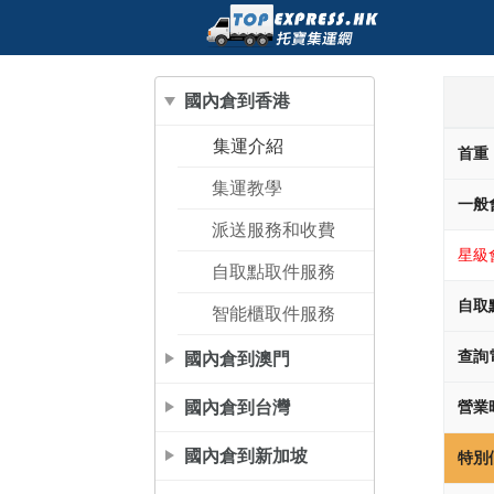
國內倉到香港
集運介紹
首重
集運教學
一般
派送服務和收費
星級
自取點取件服務
自取
智能櫃取件服務
國內倉到澳門
查詢
國內倉到台灣
營業
國內倉到新加坡
特別