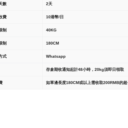
天數
2天
收費
10港幣/日
限制
40KG
限制
180CM
方式
Whatsapp
存倉期收通知起計48小時，20kg須即日領取
費
如單邊長度180CM或以上需收取200RMB的