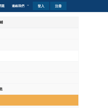
登入
注冊
問題
連絡我們
客戶查詢
號鋪
自取點加盟
收費
收費
息