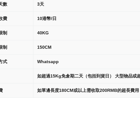
天數
3天
收費
10港幣/日
限制
40KG
限制
150CM
方式
Whatsapp
如超過15Kg免倉期二天（包括到貨日） 大型物品或超
費
如單邊長度180CM或以上需收取200RMB的超長費用