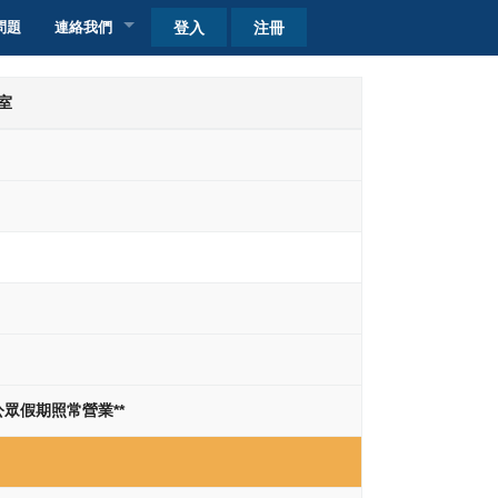
登入
注冊
問題
連絡我們
客戶查詢
室
自取點加盟
收費
收費
*公眾假期照常營業**