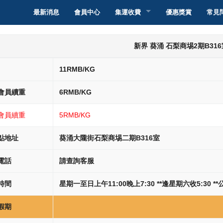
最新消息
會員中心
集運收費
優惠獎賞
常見
轉運香港
集運介紹
新界 葵涌 石梨商埸2期B316
轉運澳門
集運教學
集運介紹
11RMB/KG
轉運台灣
派送服務和收費
集運教學
集運介紹
會員續重
6RMB/KG
轉運新加坡
自取點取件服務和
服務和收費
集運教學
集運介紹
會員續重
5RMB/KG
轉運馬來西亞
智能櫃取件服務和
服務和收費
集運教學
集運介紹
點地址
葵涌大隴街石梨商埸二期B316室
電話
請查詢客服
轉運其他國家
服務和收費
集運教學
集運介紹
時間
星期一至日上午11:00晚上7:30 **逢星期六收5:30 *
服務和收費
集運教學
假期
服務和收費