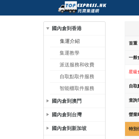
國內倉到香港
集運介紹
首重
集運教學
一般
派送服務和收費
星級
自取點取件服務
自取
智能櫃取件服務
國內倉到澳門
查詢
國內倉到台灣
營業
國內倉到新加坡
特別