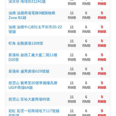
深水埗 海壇街212A1舖
RMB
RMB
RMB
油塘 油麗商場電梯3樓購物廊
11
6
5
Zone B1鋪
RMB
RMB
RMB
油塘 油塘中心B31太平街市20-22
11
6
5
號舖
RMB
RMB
RMB
11
6
5
旺角 金雞廣場1208室
RMB
RMB
RMB
新蒲崗 啟德工廠大廈二期11樓
11
6
5
D20室
RMB
RMB
RMB
11
6
5
新蒲崗 越秀廣場G29號舖
RMB
RMB
RMB
慈雲山 毓華里20號華麗樓高層
11
6
5
UG/F商場6A舖
RMB
RMB
RMB
11
6
5
慈雲山 富祐大廈商場85號
RMB
RMB
RMB
彩虹 彩雲一邨商場地下117號舖
11
6
5
提點坪
RMB
RMB
RMB