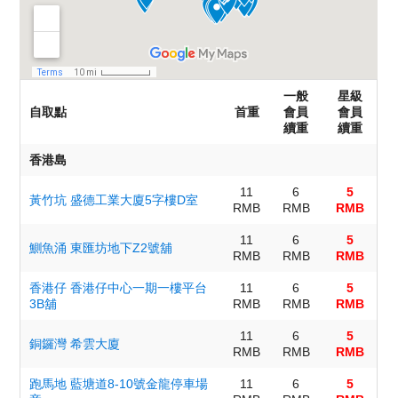
一般
星級
自取點
首重
會員
會員
續重
續重
香港島
11
6
5
黃竹坑 盛德工業大廈5字樓D室
RMB
RMB
RMB
11
6
5
鰂魚涌 東匯坊地下Z2號舖
RMB
RMB
RMB
香港仔 香港仔中心一期一樓平台
11
6
5
3B舖
RMB
RMB
RMB
11
6
5
銅鑼灣 希雲大廈
RMB
RMB
RMB
跑馬地 藍塘道8-10號金龍停車場
11
6
5