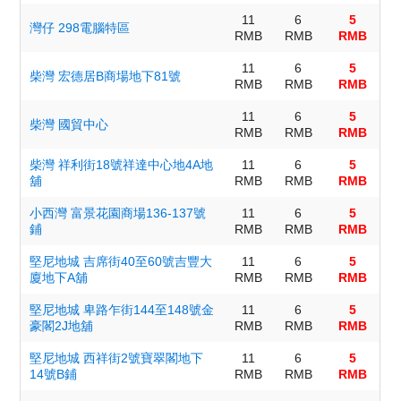
11
6
5
灣仔 298電腦特區
RMB
RMB
RMB
11
6
5
柴灣 宏德居B商場地下81號
RMB
RMB
RMB
11
6
5
柴灣 國貿中心
RMB
RMB
RMB
柴灣 祥利街18號祥達中心地4A地
11
6
5
舖
RMB
RMB
RMB
小西灣 富景花園商場136-137號
11
6
5
鋪
RMB
RMB
RMB
堅尼地城 吉席街40至60號吉豐大
11
6
5
廈地下A舖
RMB
RMB
RMB
堅尼地城 卑路乍街144至148號金
11
6
5
豪閣2J地舖
RMB
RMB
RMB
堅尼地城 西祥街2號寶翠閣地下
11
6
5
14號B鋪
RMB
RMB
RMB