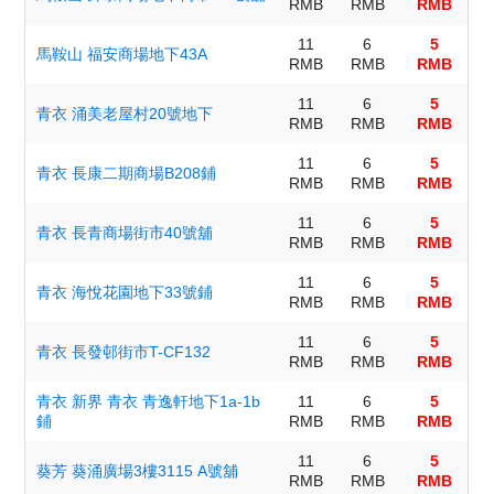
RMB
RMB
RMB
11
6
5
馬鞍山 福安商場地下43A
RMB
RMB
RMB
11
6
5
​青衣 涌美老屋村20號地下
RMB
RMB
RMB
11
6
5
​青衣 長康二期商場B208鋪
RMB
RMB
RMB
11
6
5
​青衣 長青商場街市40號舖
RMB
RMB
RMB
11
6
5
​青衣 海悅花園地下33號鋪
RMB
RMB
RMB
11
6
5
​青衣 長發邨街市T-CF132
RMB
RMB
RMB
​青衣 新界 青衣 青逸軒地下1a-1b
11
6
5
鋪
RMB
RMB
RMB
11
6
5
葵芳 葵涌廣場3樓3115 A號舖
RMB
RMB
RMB