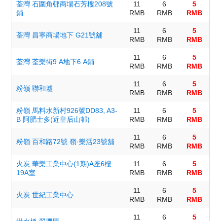
荃灣 石圍角邨商場石芳樓208號
11
6
5
鋪
RMB
RMB
RMB
11
6
5
荃灣 昌寧商場地下 G21號舖
RMB
RMB
RMB
11
6
5
荃灣 荃樂街9 A地下6 A鋪
RMB
RMB
RMB
11
6
5
粉嶺 聯和墟
RMB
RMB
RMB
粉嶺 馬料水新村926號DD83, A3-
11
6
5
B 阿肥士多(近皇后山邨)
RMB
RMB
RMB
11
6
5
粉嶺 百和路72號 嶺·樂活23號舖
RMB
RMB
RMB
火炭 華樂工業中心(1期)A座6樓
11
6
5
19A室
RMB
RMB
RMB
11
6
5
火炭 世紀工業中心
RMB
RMB
RMB
11
6
5