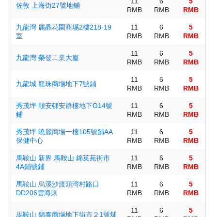
11
6
5
佐敦 上海街27號地鋪
RMB
RMB
RMB
九龍灣 麗晶花園商埸2樓218-19
11
6
5
室
RMB
RMB
RMB
11
6
5
九龍灣 榮發工業大廈
RMB
RMB
RMB
11
6
5
九龍城 龍珠商場地下7號鋪
RMB
RMB
RMB
秀茂坪 順安邨安群樓地下G14號
11
6
5
鋪
RMB
RMB
RMB
秀茂坪 曉麗商場一樓105號舖AA
11
6
5
保健中心
RMB
RMB
RMB
馬鞍山 新界 馬鞍山 錦英苑街市
11
6
5
4A鋪號鋪
RMB
RMB
RMB
馬鞍山 烏溪沙渡頭湾村路口
11
6
5
DD206雲海则
RMB
RMB
RMB
11
6
5
馬鞍山 錦泰商場地下街市２1號舖