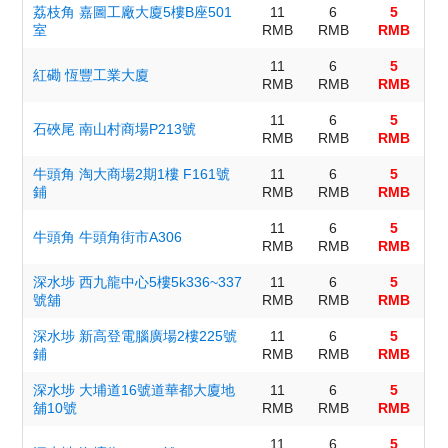
荔枝角 嘉圖工廠大廈5樓B座501
11
6
5
室
RMB
RMB
RMB
11
6
5
紅磡 恆豐工業大廈
RMB
RMB
RMB
11
6
5
石硤尾 南山村商場P213號
RMB
RMB
RMB
牛頭角 淘大商場2期1樓 F161號
11
6
5
鋪
RMB
RMB
RMB
11
6
5
牛頭角 牛頭角街市A306
RMB
RMB
RMB
深水埗 西九龍中心5樓5k336~337
11
6
5
號舖
RMB
RMB
RMB
深水埗 新高登電腦廣場2樓225號
11
6
5
鋪
RMB
RMB
RMB
深水埗 大埔道16號道華都大廈地
11
6
5
舖10號
RMB
RMB
RMB
11
6
5