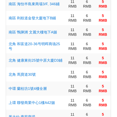
11
6
5
南區 海怡半島東商場3/F, 346鋪
RMB
RMB
RMB
11
6
5
南區 利枝道金發大廈地下B鋪
RMB
RMB
RMB
11
6
5
南區 鴨脷洲 文麗大樓地下A舖
RMB
RMB
RMB
北角 和富道20-36号明晖商场25
11
6
5
号
RMB
RMB
RMB
11
6
5
北角 健康東街25號中原大廈D3鋪
RMB
RMB
RMB
11
6
5
北角 馬寶道30號
RMB
RMB
RMB
11
6
5
中環 蘭桂坊1號4樓全層
RMB
RMB
RMB
11
6
5
上環 聯發商業中心1樓A42舖
RMB
RMB
RMB
11
6
5
黃大仙 豪苑商場